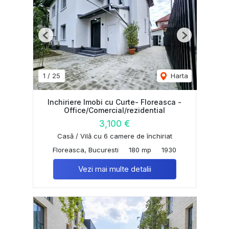
Previous
Next
1
/
25
Harta
Inchiriere Imobi cu Curte- Floreasca -
Office/Comercial/rezidential
3,100 €
Casă / Vilă cu 6 camere de închiriat
Floreasca, Bucuresti
180 mp
1930
Vezi mai multe detalii