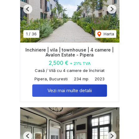
Previous
Next
1
/
36
Harta
Inchiriere | vila | townhouse | 4 camere |
Avalon Estate - Pipera
2,500 €
+ 21% TVA
Casă / Vilă cu 4 camere de închiriat
Pipera, Bucuresti
234 mp
2023
Vezi mai multe detalii
Previous
Next