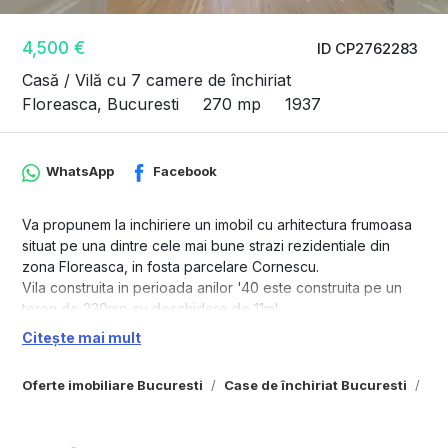
4,500 €
ID CP2762283
Casă / Vilă cu 7 camere de închiriat
Floreasca, Bucuresti
270 mp
1937
WhatsApp
Facebook
Va propunem la inchiriere un imobil cu arhitectura frumoasa
situat pe una dintre cele mai bune strazi rezidentiale din
zona Floreasca, in fosta parcelare Cornescu.
Vila construita in perioada anilor '40 este construita pe un
teren de 220mp cu deschidere de 11ml.
Amprenta la sol este de 105mp, ramanand astfel o curte
Citește mai mult
libera de 115 mp, cu gradina amenajata si spatiu pentru
relaxare, dar si pentru parcarea a doua masini daca se
Oferte imobiliare Bucuresti
Case de închiriat Bucuresti
Ca
doreste.
Imobilul S+P+1E+M are o suprafata utila de 270mp, distribuita
intre 7 camere spatioase, spatiu tehnic la subsol, bucatarie