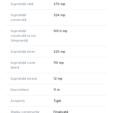
Suprafață utilă
270 mp
Suprafață
324 mp
construită
Suprafață
105.0 mp
construită la sol
(Amprentă)
Suprafață teren
220 mp
Suprafață curte
115 mp
liberă
Suprafață terasă
12 mp
Deschidere
11 m
Acoperiș
Țiglă
Stadiu construcție
Finalizată