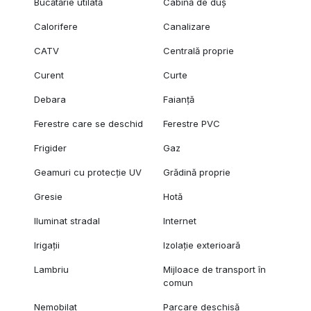
Bucătărie utilată
Cabină de duș
Calorifere
Canalizare
CATV
Centrală proprie
Curent
Curte
Debara
Faianță
Ferestre care se deschid
Ferestre PVC
Frigider
Gaz
Geamuri cu protecție UV
Grădină proprie
Gresie
Hotă
Iluminat stradal
Internet
Irigații
Izolație exterioară
Lambriu
Mijloace de transport în
comun
Nemobilat
Parcare deschisă