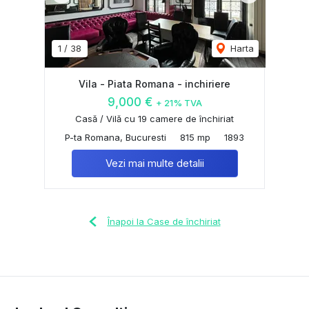
1
/
38
Harta
Vila - Piata Romana - inchiriere
9,000 €
+ 21% TVA
Casă / Vilă cu 19 camere de închiriat
P-ta Romana, Bucuresti
815 mp
1893
Vezi mai multe detalii
Înapoi la Case de închiriat