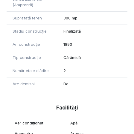
(Amprentă)
Suprafață teren
300 mp
Stadiu construcție
Finalizată
An construcție
1893
Tip construcție
Cărămidă
Număr etaje clădire
2
Are demisol
Da
Facilități
Aer condiționat
Apă
Apometre
Aragaz