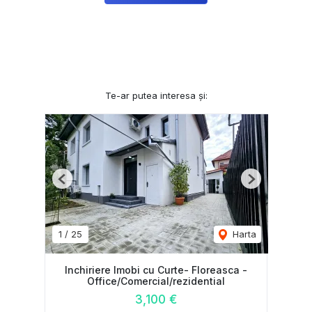
Te-ar putea interesa și:
Previous
Next
1
/
25
Harta
Inchiriere Imobi cu Curte- Floreasca -
Office/Comercial/rezidential
3,100 €