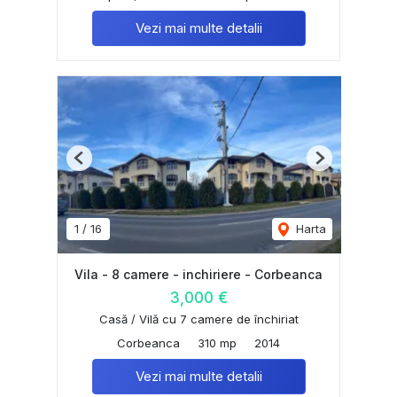
Vezi mai multe detalii
Previous
Next
1
/
16
Harta
Vila - 8 camere - inchiriere - Corbeanca
3,000 €
Casă / Vilă cu 7 camere de închiriat
Corbeanca
310 mp
2014
Vezi mai multe detalii