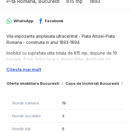
P-ta Romana, Bucuresti
815 mp
1893
WhatsApp
Facebook
Vila impozanta amplasata ultracentral - Piata Amzei-Piata
Romana - construita in anul 1893-1894.
Imobilul cu suprafata utila totala de 815 mp, dispune de 19
camere, 9 bai, holuri largi si dependinte, distribuite pe
D+P+2E Amprenta la sol a cladirii este de 274mp si are o
Citește mai mult
suprafata totala construita de 1.080mp si deschidere la
strada de 12m liniari.
Oferte imobiliare Bucuresti
Case de închiriat Bucuresti
Ca
DEMISOL in suprafata utila de 195mp este format din 5
camere si dispune de multe spatii de depozitare; inaltime 3m.
PARTER cu suprafata utila de 195mp+ 25mp terasa, avand 4
Număr camere
19
camere si 2 bai, inaltime 5m.
ETAJUL 1 cu suprafata utila de 180mp +25 mp balcoane, cu 6
Număr bucătării
3
camere si 3 bai, inaltime 5m.
ETAJUL 2 este mansardat, inaltimea maxima pentru camera
Număr băi
9