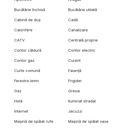
Bucătărie închisă
Bucătărie utilată
Cabină de duș
Cadă
Calorifere
Canalizare
CATV
Centrală proprie
Contor căldură
Contor electric
Contor gaz
Curent
Curte comună
Faianță
Ferestre lemn
Frigider
Gaz
Gresie
Hotă
Iluminat stradal
Internet
Jacuzzi
Mașină de spălat rufe
Mașină de spălat vase