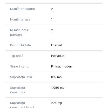
principala ajungand la peste 5m, cu suprafata utila de 195mp,
4 camere dintre care 1 de 100mp si 2 bai.
Număr balcoane
2
Cladirea dispune de 3 intrari, pe la intrarea parterului, una
Număr terase
1
catre scara principala a imobilului, una pentru demisol si una
pentru scara de serviciu, care comunica de la demisol pana
la etajul 2
Număr locuri
2
parcare
Imobilul este construit pe un teren de 1.285mp unde sunt
amplasate 3 corpuri de constructie. Vila ce face obiectul
inchirierii este amplasata la strada si dispune de vizibilitate
Disponibilitate
Imediat
buna si acces in curte cu masina.
Tip casă
Individual
Datorita pozitionarii ultracentrale si a accesibilitatii, este
pretabil pentru spatiu de birouri, clinici medicale, birou
Stare interior
Finisat modern
notarial, salon infrumusetare, clinica estetica, restaurant,
boutique hotel, casino, aparthotel, gradinita.
Suprafață utilă
815 mp
Cladirea nu este monument istoric si nu este incadrata la risc
Suprafață
1,080 mp
seismic.
construită
Suprafață
274 mp
construită la sol