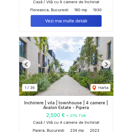
Casă / Vilă cu 6 camere de închiriat
Floreasca, Bucuresti
180 mp
1930
Vezi mai multe detalii
Previous
Next
1
/
36
Harta
Inchiriere | vila | townhouse | 4 camere |
Avalon Estate - Pipera
2,500 €
+ 21% TVA
Casă / Vilă cu 4 camere de închiriat
Pipera, Bucuresti
234 mp
2023