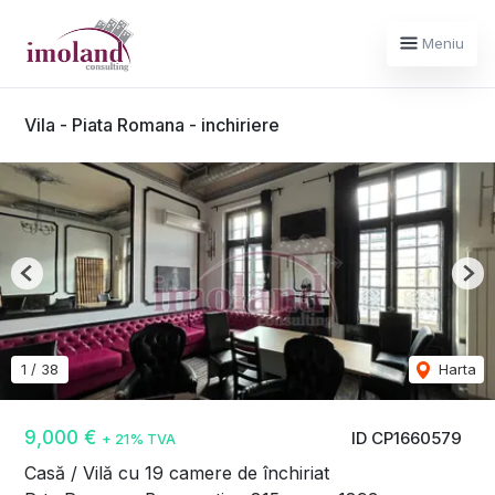
Meniu
Vila - Piata Romana - inchiriere
Previous
Nex
1
/
38
Harta
9,000 €
ID CP1660579
+ 21% TVA
Casă / Vilă cu 19 camere de închiriat