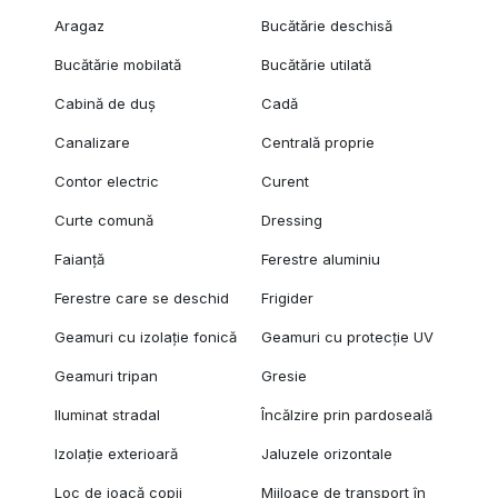
Aragaz
Bucătărie deschisă
Bucătărie mobilată
Bucătărie utilată
Cabină de duș
Cadă
Canalizare
Centrală proprie
Contor electric
Curent
Curte comună
Dressing
Faianță
Ferestre aluminiu
Ferestre care se deschid
Frigider
Geamuri cu izolație fonică
Geamuri cu protecție UV
Geamuri tripan
Gresie
Iluminat stradal
Încălzire prin pardoseală
Izolație exterioară
Jaluzele orizontale
Loc de joacă copii
Mijloace de transport în