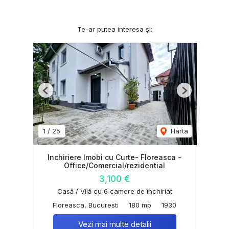
Te-ar putea interesa și:
Previous
Next
1
/
25
Harta
Inchiriere Imobi cu Curte- Floreasca -
Office/Comercial/rezidential
3,100 €
Casă / Vilă cu 6 camere de închiriat
Floreasca, Bucuresti
180 mp
1930
Vezi mai multe detalii