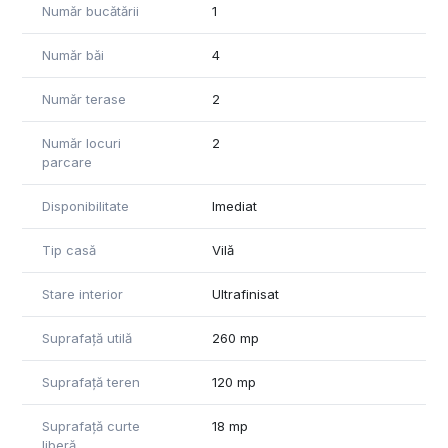
Număr bucătării
1
auto Porsche Pipera.
Număr băi
4
Ansamblul dispune de multiple facilitati, printre care:
- spatii verzi si de agrement
Număr terase
2
- parc central
- zona de recreere si de promenada pe malul lacului
- locuri de joaca pentru copii
Număr locuri
2
parcare
- alei pietonale
- restaurant si bar
- piscina exterioara
Disponibilitate
Imediat
- sala de fitness si de yoga
- sauna uscata
Tip casă
Vilă
- paza permanenta, supraveghere video si control acces.
Stare interior
Ultrafinisat
Suprafață utilă
260 mp
Suprafață teren
120 mp
Suprafață curte
18 mp
liberă