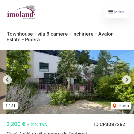
Meniu
Townhouse - vila 6 camere - inchiriere - Avalon
Estate - Pipera
Previous
Nex
1
/
31
Harta
2,200 €
ID CP3097282
+ 21% TVA
Casă / Vilă cu 6 camere de închiriat