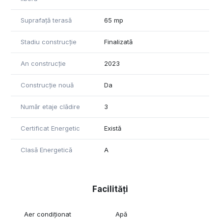
Suprafață terasă
65 mp
Stadiu construcție
Finalizată
An construcție
2023
Construcție nouă
Da
Număr etaje clădire
3
Certificat Energetic
Există
Clasă Energetică
A
Facilități
Aer condiționat
Apă