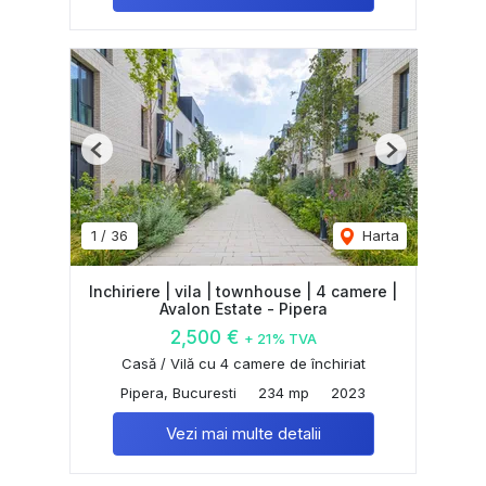
Previous
Next
1
/
36
Harta
Inchiriere | vila | townhouse | 4 camere |
Avalon Estate - Pipera
2,500 €
+ 21% TVA
Casă / Vilă cu 4 camere de închiriat
Pipera, Bucuresti
234 mp
2023
Vezi mai multe detalii