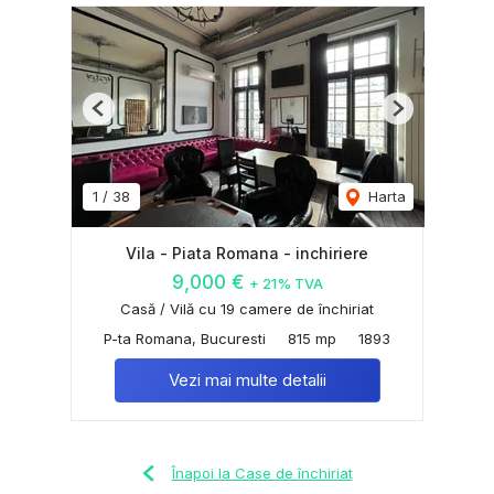
Previous
Next
1
/
38
Harta
Vila - Piata Romana - inchiriere
9,000 €
+ 21% TVA
Casă / Vilă cu 19 camere de închiriat
P-ta Romana, Bucuresti
815 mp
1893
Vezi mai multe detalii
Înapoi la Case de închiriat