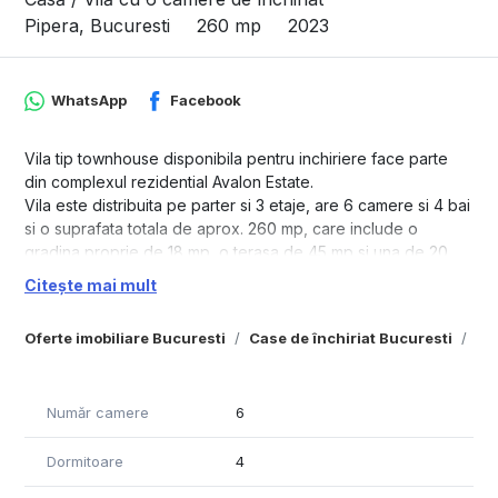
Pipera, Bucuresti
260 mp
2023
WhatsApp
Facebook
Vila tip townhouse disponibila pentru inchiriere face parte
din complexul rezidential Avalon Estate.
Vila este distribuita pe parter si 3 etaje, are 6 camere si 4 bai
si o suprafata totala de aprox. 260 mp, care include o
gradina proprie de 18 mp, o terasa de 45 mp si una de 20
mp.
Citește mai mult
Proprietatea se inchiriaza mobilata si utilata complet.
Oferte imobiliare Bucuresti
Case de închiriat Bucuresti
Ca
Pretul chiriei este de 2.200 Euro+TVA/luna.
Separat, se pot inchiria doua locuri de parcare cu 300
Euro+TVA/luna.
Număr camere
6
Avalon Estate este un complex rezidential exclusivist,
localizat pe malul Lacului Pipera, cu acces facil dinspre
Dormitoare
4
Bulevardul Pipera, fiind situat la doar 7 minute de mers cu
masina de Promenada Mall. Reper: in spatele reprezentantei