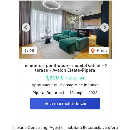
Previous
Next
1
/
28
Harta
Inchiriere - penthouse - mobilat&utilat - 2
terase - Avalon Estate-Pipera
1,800 €
+ 21% TVA
Apartament cu 2 camere de închiriat
Pipera, Bucuresti
124 mp
2023
Vezi mai multe detalii
Imoland Consulting, Agenție imobiliară Bucuresti, va ofera