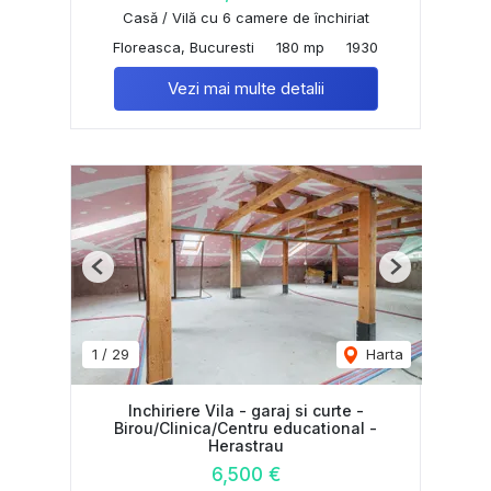
Casă / Vilă cu 6 camere de închiriat
Floreasca, Bucuresti
180 mp
1930
Vezi mai multe detalii
Previous
Next
1
/
29
Harta
Inchiriere Vila - garaj si curte -
Birou/Clinica/Centru educational -
Herastrau
6,500 €