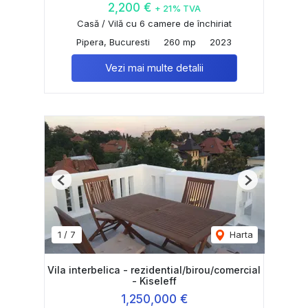
2,200 €
+ 21% TVA
Casă / Vilă cu 6 camere de închiriat
Pipera, Bucuresti
260 mp
2023
Vezi mai multe detalii
Previous
Next
1
/
7
Harta
Vila interbelica - rezidential/birou/comercial
- Kiseleff
1,250,000 €