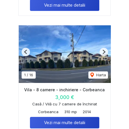
Vezi mai multe detalii
Previous
Next
1
/
16
Harta
Vila - 8 camere - inchiriere - Corbeanca
3,000 €
Casă / Vilă cu 7 camere de închiriat
Corbeanca
310 mp
2014
Vezi mai multe detalii