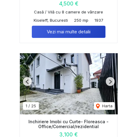
4,500 €
Casă / Vilă cu 8 camere de vânzare
Kiseleff, Bucuresti
250 mp
1937
Vezi mai multe detalii
Previous
Next
1
/
25
Harta
Inchiriere Imobi cu Curte- Floreasca -
Office/Comercial/rezidential
3,100 €