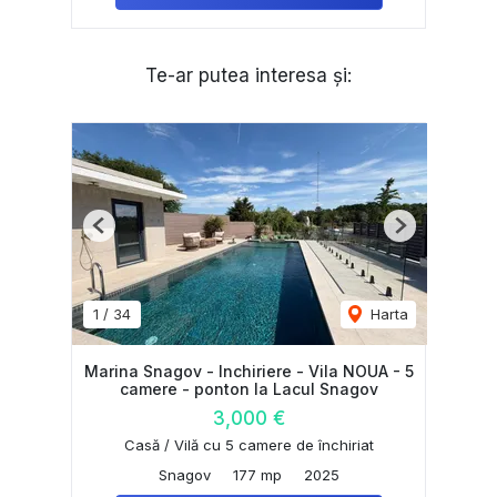
Te-ar putea interesa și:
Previous
Next
1
/
34
Harta
Marina Snagov - Inchiriere - Vila NOUA - 5
camere - ponton la Lacul Snagov
3,000 €
Casă / Vilă cu 5 camere de închiriat
Snagov
177 mp
2025