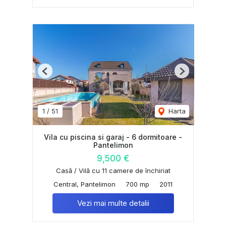
Previous
Next
1
/
51
Harta
Vila cu piscina si garaj - 6 dormitoare -
Pantelimon
9,500 €
Casă / Vilă cu 11 camere de închiriat
Central, Pantelimon
700 mp
2011
Vezi mai multe detalii