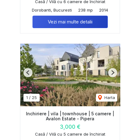
Casă / Vilă cu 6 camere de închiriat
Dorobanti, Bucuresti
238 mp
2014
Vezi mai multe detalii
Previous
Next
1
/
25
Harta
Inchiriere | vila | townhouse | 5 camere |
Avalon Estate - Pipera
3,000 €
Casă / Vilă cu 5 camere de închiriat