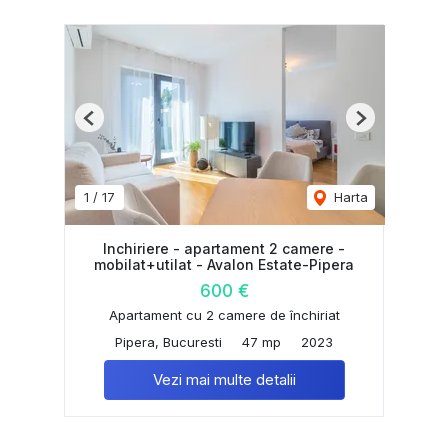
Previous
Next
1
/
17
Harta
Inchiriere - apartament 2 camere -
mobilat+utilat - Avalon Estate-Pipera
600 €
Apartament cu 2 camere de închiriat
Pipera, Bucuresti
47 mp
2023
Vezi mai multe detalii