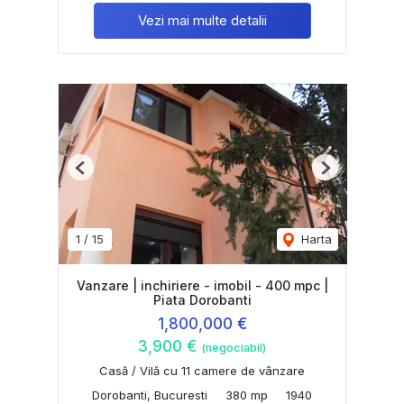
Vezi mai multe detalii
Previous
Next
1
/
15
Harta
Vanzare | inchiriere - imobil - 400 mpc |
Piata Dorobanti
1,800,000 €
3,900 €
(negociabil)
Casă / Vilă cu 11 camere de vânzare
Dorobanti, Bucuresti
380 mp
1940