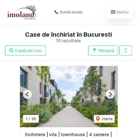
Sună acum
Meniu
Case de închiriat în Bucuresti
10 rezultate
Caută din nou
Filtrează
Previous
Next
1
/
36
Harta
Inchiriere | vila | townhouse | 4 camere |