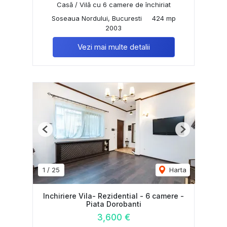
Casă / Vilă cu 6 camere de închiriat
Soseaua Nordului, Bucuresti
424 mp
2003
Vezi mai multe detalii
Previous
Next
1
/
25
Harta
Inchiriere Vila- Rezidential - 6 camere -
Piata Dorobanti
3,600 €