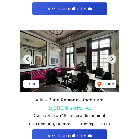
Vezi mai multe detalii
Previous
Next
1
/
38
Harta
Vila - Piata Romana - inchiriere
9,000 €
+ 21% TVA
Casă / Vilă cu 19 camere de închiriat
P-ta Romana, Bucuresti
815 mp
1893
Vezi mai multe detalii