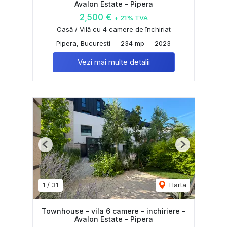
Avalon Estate - Pipera
2,500 €
+ 21% TVA
Casă / Vilă cu 4 camere de închiriat
Pipera, Bucuresti
234 mp
2023
Vezi mai multe detalii
Previous
Next
1
/
31
Harta
Townhouse - vila 6 camere - inchiriere -
Avalon Estate - Pipera