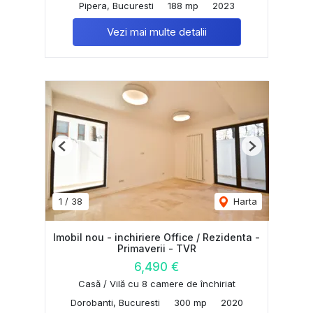
Pipera, Bucuresti
188 mp
2023
Vezi mai multe detalii
Previous
Next
1
/
38
Harta
Imobil nou - inchiriere Office / Rezidenta -
Primaverii - TVR
6,490 €
Casă / Vilă cu 8 camere de închiriat
Dorobanti, Bucuresti
300 mp
2020