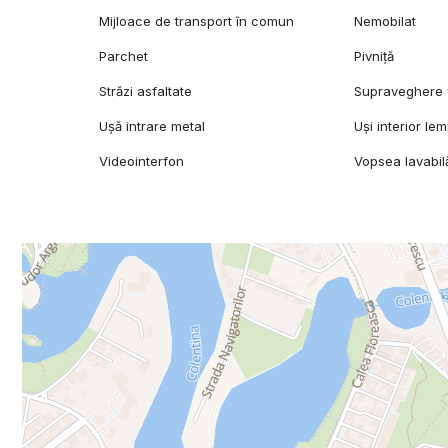
Mijloace de transport în comun
Nemobilat
Parchet
Pivniță
Străzi asfaltate
Supraveghere 
Ușă intrare metal
Uși interior le
Videointerfon
Vopsea lavabil