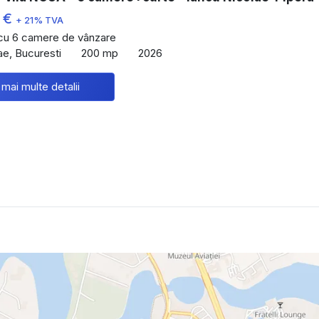
 €
+ 21% TVA
 cu 6 camere de vânzare
ae, Bucuresti
200 mp
2026
 mai multe detalii