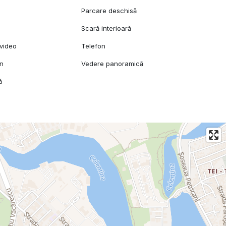
Parcare deschisă
Scară interioară
video
Telefon
mn
Vedere panoramică
ă