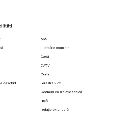
ilități
t
Apă
să
Bucătărie mobilată
Cadă
CATV
Curte
se deschid
Ferestre PVC
Geamuri cu izolație fonică
Hotă
Izolație exterioară