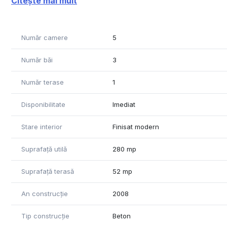
Citește mai mult
bucatarie si pivnita la demisol.
Proprietatea are si o terasa spatioasa de 50mp.
Zona foarte buna cu vad pietonal si rutier.
Număr camere
5
Imobil pretabil pentru uz de birou sau rezidenta.
Număr băi
3
Număr terase
1
Disponibilitate
Imediat
Stare interior
Finisat modern
Suprafață utilă
280 mp
Suprafață terasă
52 mp
An construcție
2008
Tip construcție
Beton