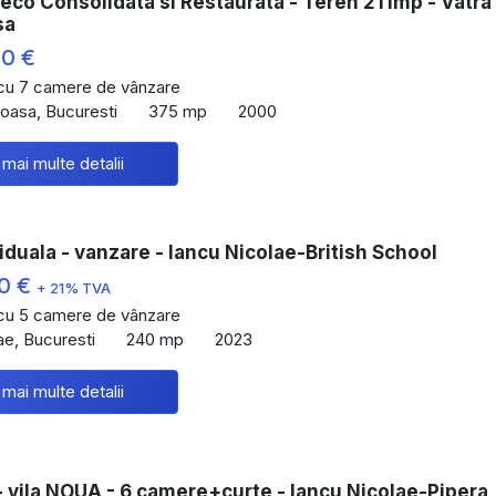
Deco Consolidata si Restaurata - Teren 211mp - Vatra
sa
00 €
 cu 7 camere de vânzare
oasa, Bucuresti
375 mp
2000
 mai multe detalii
viduala - vanzare - Iancu Nicolae-British School
00 €
+ 21% TVA
 cu 5 camere de vânzare
ae, Bucuresti
240 mp
2023
 mai multe detalii
 vila NOUA - 6 camere+curte - Iancu Nicolae-Pipera