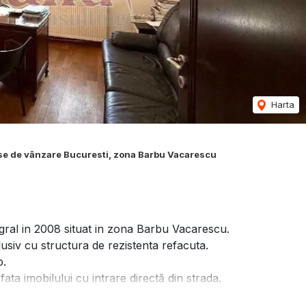
Harta
e de vânzare Bucuresti, zona Barbu Vacarescu
ral in 2008 situat in zona Barbu Vacarescu.
clusiv cu structura de rezistenta refacuta.
p.
ata imobilului cu intrare directă din strada.
n zona de living, dining, 3 birouri/dormitoare, 3 bai,