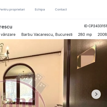
Pentru proprietari
Echipa
Contact
ID CP2433151
arescu
e vânzare
Barbu Vacarescu, Bucuresti
280 mp
2008
Next