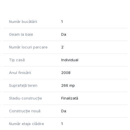
Număr bucătării
1
Geam la baie
Da
Număr locuri parcare
2
Tip casă
Individual
Anul finisării
2008
Suprafață teren
266 mp
Stadiu construcție
Finalizată
Construcție nouă
Da
Număr etaje clădire
1