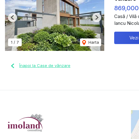
869,000
Casă / Vilă
Previous
Next
Iancu Nicol
Vezi
1
/
7
Harta
Înapoi la Case de vânzare