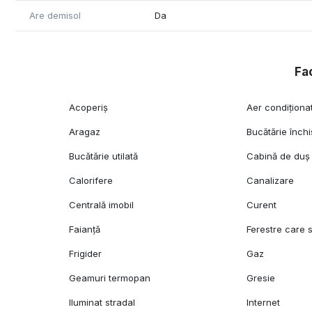
Are demisol
Da
Fac
Acoperiș
Aer condiționa
Aragaz
Bucătărie închi
Bucătărie utilată
Cabină de duș
Calorifere
Canalizare
Centrală imobil
Curent
Faianță
Ferestre care 
Frigider
Gaz
Geamuri termopan
Gresie
Iluminat stradal
Internet