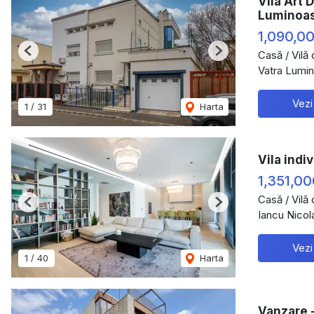
Vila Art 
Luminoa
1,090,0
Casă / Vilă
Previous
Next
Vatra Lumin
Vezi
1
/
31
Harta
Vila indi
1,351,0
Casă / Vilă
Previous
Next
Iancu Nicol
Vezi
1
/
40
Harta
Vanzare -