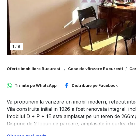
1
/
6
Oferte imobiliare Bucuresti
Case de vânzare Bucuresti
Cas
Trimite pe
WhatsApp
Distribuie pe
Facebook
Va propunem la vanzare un imobil modern, refacut integ
Vila construita initial in 1926 a fost renovata integral, in
Imobilul D + P + 1E este amplasat pe un teren de 266m
Dispune de 2 locuri de parcare, amplasate în curtea din f
Imobilul are o suprafata utila totala de 280mp impartita i