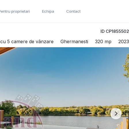
Pentru proprietari
Echipa
Contact
ID CP1855502
ă cu 5 camere de vânzare
Ghermanesti
320 mp
2023
Next