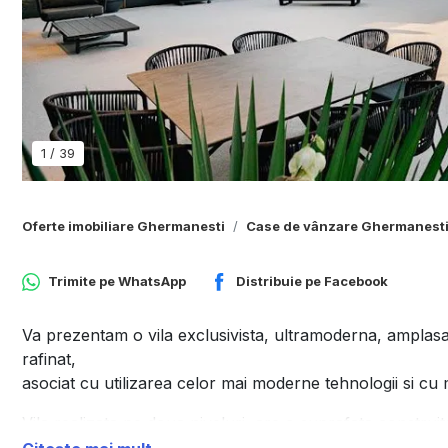
1
/
39
Oferte imobiliare Ghermanesti
Case de vânzare Ghermanest
Trimite pe
WhatsApp
Distribuie pe
Facebook
Va prezentam o vila exclusivista, ultramoderna, amplas
rafinat,
asociat cu utilizarea celor mai moderne tehnologii si cu 
Vila realizata pe doua niveluri, are o suprafata constru
Aceasta vila este o piesa de arta executata care se disti