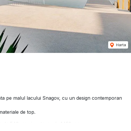
Harta
i
ata pe malul lacului Snagov, cu un design contemporan
materiale de top.
ita de 540 mp si un teren de 1450 mp.
nge printr-un concept nou: simbioza dintre arhitectura si