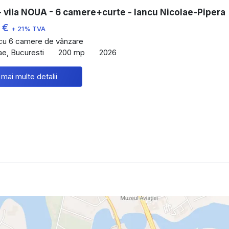
 vila NOUA - 6 camere+curte - Iancu Nicolae-Pipera
 €
+ 21% TVA
 cu 6 camere de vânzare
ae, Bucuresti
200 mp
2026
 mai multe detalii