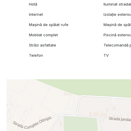
Hotă
Iluminat strada
Internet
Izolație exterio
Mașină de spălat rufe
Mașină de spăl
Mobilat complet
Piscină exterio
Străzi asfaltate
Telecomandă p
Telefon
TV