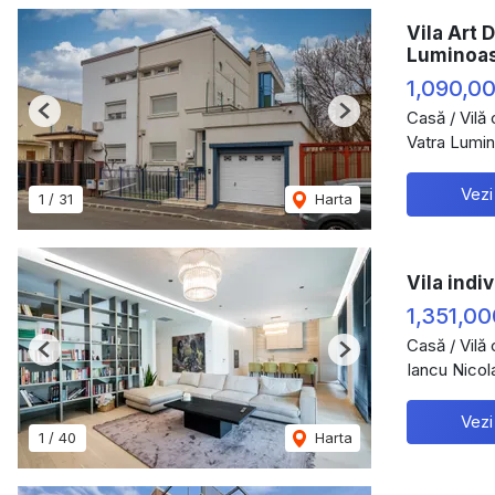
Vila Art 
Luminoa
1,090,0
Casă / Vilă
Previous
Next
Vatra Lumin
Vezi
1
/
31
Harta
Vila indi
1,351,0
Casă / Vilă
Previous
Next
Iancu Nicol
Vezi
1
/
40
Harta