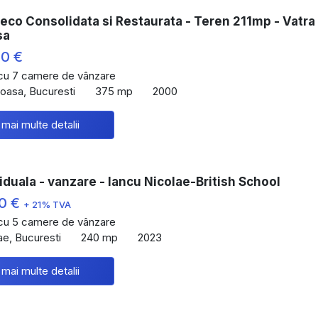
Deco Consolidata si Restaurata - Teren 211mp - Vatra
sa
00 €
 cu 7 camere de vânzare
oasa, Bucuresti
375 mp
2000
 mai multe detalii
viduala - vanzare - Iancu Nicolae-British School
00 €
+ 21% TVA
 cu 5 camere de vânzare
ae, Bucuresti
240 mp
2023
 mai multe detalii