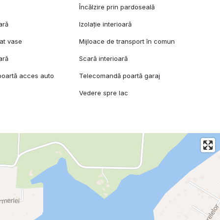
l
Încălzire prin pardoseală
ară
Izolație interioară
at vase
Mijloace de transport în comun
ară
Scară interioară
oartă acces auto
Telecomandă poartă garaj
Vedere spre lac