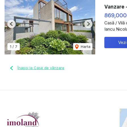
Vanzare -
869,000
Casă / Vilă
Previous
Next
Iancu Nicol
Vezi
1
/
7
Harta
Înapoi la Case de vânzare