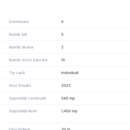
chisa, camere spatioase, fiecare cu bai si dressinguri
le o priveliste superba catre lac si vegetatia ce incadreaza
Dormitoare
4
riveliste splendida asupra lacului Snagov, atat din
Număr băi
5
suprafata de 80 mp, astfel va puteti bucura de activități
Număr terase
2
Număr locuri parcare
10
Tip casă
Individual
Anul finisării
2023
Suprafață construită
540 mp
Suprafață teren
1,450 mp
Deschidere
20 m