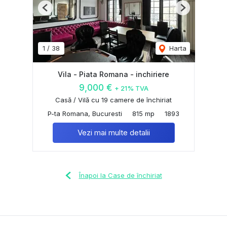
Previous
Next
1
/
38
Harta
Vila - Piata Romana - inchiriere
9,000 €
+ 21% TVA
Casă / Vilă cu 19 camere de închiriat
P-ta Romana, Bucuresti
815 mp
1893
Vezi mai multe detalii
Înapoi la Case de închiriat