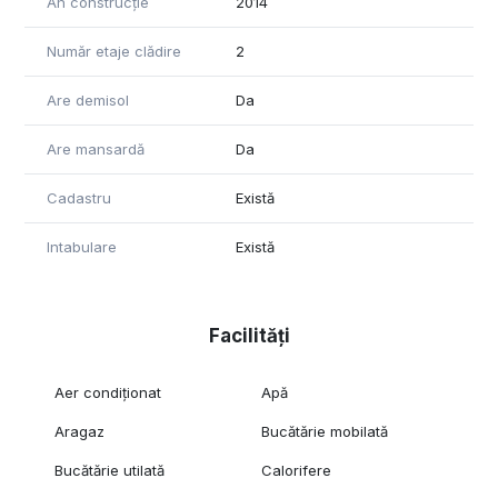
An construcție
2014
Număr etaje clădire
2
Are demisol
Da
Are mansardă
Da
Cadastru
Există
Intabulare
Există
Facilități
Aer condiționat
Apă
Aragaz
Bucătărie mobilată
Bucătărie utilată
Calorifere