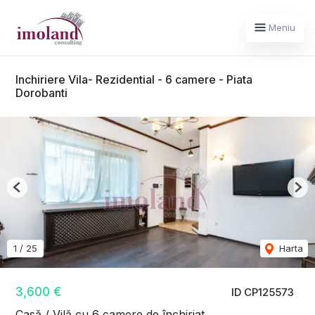
Meniu
Inchiriere Vila- Rezidential - 6 camere - Piata
Dorobanti
Previous
Nex
1
/
25
Harta
3,600 €
ID CP125573
Casă / Vilă cu 6 camere de închiriat