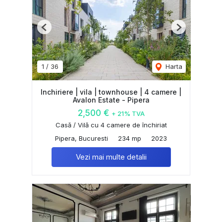
Previous
Next
1
/
36
Harta
Inchiriere | vila | townhouse | 4 camere |
Avalon Estate - Pipera
2,500 €
+ 21% TVA
Casă / Vilă cu 4 camere de închiriat
Pipera, Bucuresti
234 mp
2023
Vezi mai multe detalii