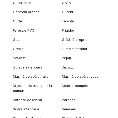
Canalizare
CATV
Centrală proprie
Curent
Curte
Faianță
Ferestre PVC
Frigider
Gaz
Grădină proprie
Gresie
Iluminat stradal
Internet
Irigații
Izolație exterioară
Jacuzzi
Mașină de spălat rufe
Mașină de spălat vase
Mijloace de transport în
Mobilat complet
comun
Parcare deschisă
Parchet
Scară interioară
Șemineu