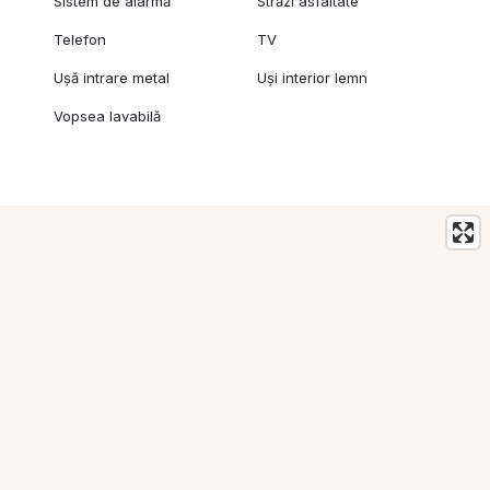
Sistem de alarmă
Străzi asfaltate
Telefon
TV
Ușă intrare metal
Uși interior lemn
Vopsea lavabilă