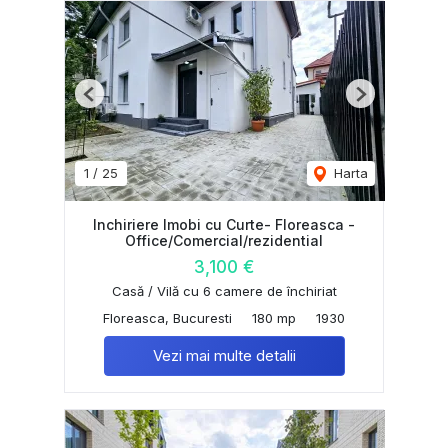
Previous
Next
1
/
25
Harta
Inchiriere Imobi cu Curte- Floreasca -
Office/Comercial/rezidential
3,100 €
Casă / Vilă cu 6 camere de închiriat
Floreasca, Bucuresti
180 mp
1930
Vezi mai multe detalii