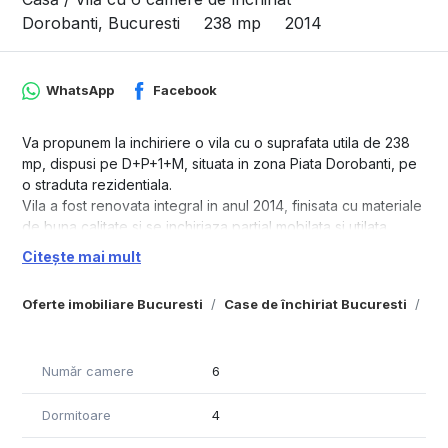
Dorobanti, Bucuresti
238 mp
2014
WhatsApp
Facebook
Va propunem la inchiriere o vila cu o suprafata utila de 238
mp, dispusi pe D+P+1+M, situata in zona Piata Dorobanti, pe
o straduta rezidentiala.
Vila a fost renovata integral in anul 2014, finisata cu materiale
de buna calitate si se inchiriaza partial mobilata si utilata.
Imobilul mai dispune si de o curte libera de 65 mp si 2 locuri
Citește mai mult
de parcare, unul in curte si unul in fata vilei.
Proprietatea se inchiriaza strict pentru uz rezidential!
Oferte imobiliare Bucuresti
Case de închiriat Bucuresti
Ca
Imobil disponibil incepand cu 30 Iunie 2026
Număr camere
6
Dormitoare
4