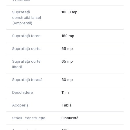
Suprafață
100.0 mp
construită la sol
(Amprentă)
Suprafață teren
180 mp
Suprafață curte
65 mp
Suprafață curte
65 mp
liberă
Suprafață terasă
30 mp
Deschidere
11 m
Acoperiș
Tablă
Stadiu construcție
Finalizată