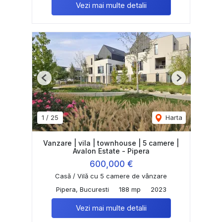
Vezi mai multe detalii
Previous
Next
1
/
25
Harta
Vanzare | vila | townhouse | 5 camere |
Avalon Estate - Pipera
600,000 €
Casă / Vilă cu 5 camere de vânzare
Pipera, Bucuresti
188 mp
2023
Vezi mai multe detalii