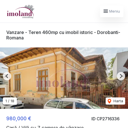
Meniu
Vanzare - Teren 460mp cu imobil istoric - Dorobanti-
Romana
Previous
Nex
1
/
18
Harta
980,000 €
ID CP2716336
Casă / Vilă cu 7 camere de vânzare