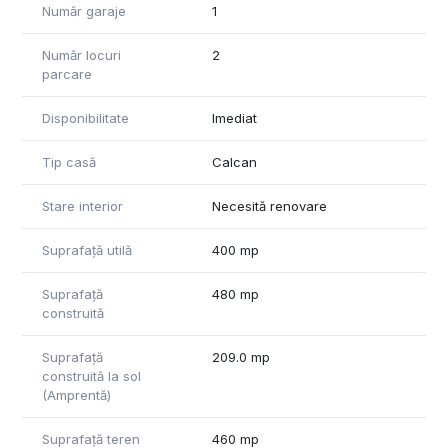
Indicatori urbanistici - POT max 50%, CUT max 2, H max 13m
Număr garaje
1
Utilizari admise - locuinte individuale si semicolective.
Zona exceptionala intre Piata Romana si Dorobanti - Capitale.
Număr locuri
2
parcare
Disponibilitate
Imediat
Tip casă
Calcan
Stare interior
Necesită renovare
Suprafață utilă
400 mp
Suprafață
480 mp
construită
Suprafață
209.0 mp
construită la sol
(Amprentă)
Suprafață teren
460 mp