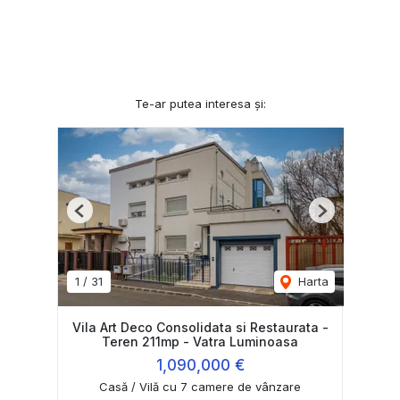
Te-ar putea interesa și:
Previous
Next
1
/
31
Harta
Vila Art Deco Consolidata si Restaurata -
Teren 211mp - Vatra Luminoasa
1,090,000 €
Casă / Vilă cu 7 camere de vânzare