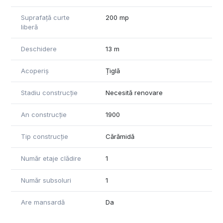
Suprafață curte
200 mp
liberă
Deschidere
13 m
Acoperiș
Țiglă
Stadiu construcție
Necesită renovare
An construcție
1900
Tip construcție
Cărămidă
Număr etaje clădire
1
Număr subsoluri
1
Are mansardă
Da