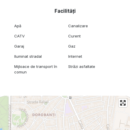
Facilități
Apă
Canalizare
CATV
Curent
Garaj
Gaz
Iluminat stradal
Internet
Mijloace de transport în
Străzi asfaltate
comun