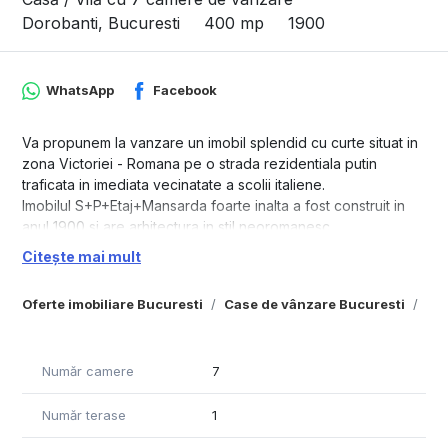
Dorobanti, Bucuresti
400 mp
1900
WhatsApp
Facebook
Va propunem la vanzare un imobil splendid cu curte situat in
zona Victoriei - Romana pe o strada rezidentiala putin
traficata in imediata vecinatate a scolii italiene.
Imobilul S+P+Etaj+Mansarda foarte inalta a fost construit in
anul 1900 si are arhitectura in stil neoromanesc.
Proprietatea ocupa un teren de 460mp cu deschidere de
Citește mai mult
15ml. Beneficiaza de curte libera de aprox 200mp.
Pe teren mai este o constructie dedicata garajului.
Oferte imobiliare Bucuresti
Case de vânzare Bucuresti
Cas
Pentru cei care cauta o locuinta spatioasa si iubesc
Bucurestiul autentic, aceasta proprietate este ideala.
Imobilul necesita consolidare.
Număr camere
7
Nu este monument istoric!
Pentru cei care doresc sa investeasca si sa construiasca un
Număr terase
1
imobil boutique este disponibil certificat de urbanism de
informare.