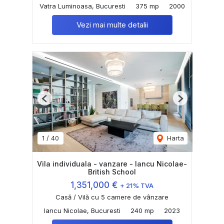
Vatra Luminoasa, Bucuresti
375 mp
2000
Vezi mai multe detalii
Previous
Next
1
/
40
Harta
Vila individuala - vanzare - Iancu Nicolae-
British School
1,351,000 €
+ 21% TVA
Casă / Vilă cu 5 camere de vânzare
Iancu Nicolae, Bucuresti
240 mp
2023