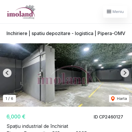
Meniu
Inchiriere | spatiu depozitare - logistica | Pipera-OMV
Previous
Nex
1
/
6
Harta
6,000 €
ID CP2460127
Spațiu industrial de închiriat