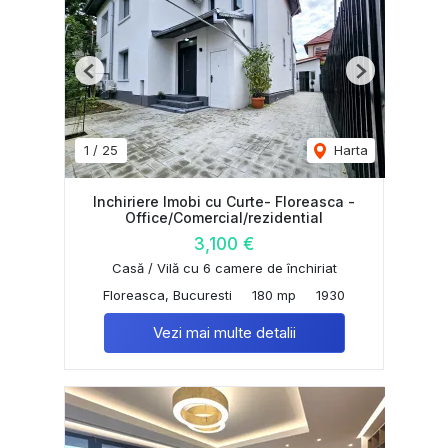
Previous
Next
1
/
25
Harta
Inchiriere Imobi cu Curte- Floreasca -
Office/Comercial/rezidential
3,100 €
Casă / Vilă cu 6 camere de închiriat
Floreasca, Bucuresti
180 mp
1930
Vezi mai multe detalii