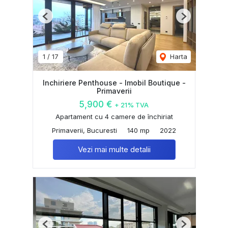
Previous
Next
1
/
17
Harta
Inchiriere Penthouse - Imobil Boutique -
Primaverii
5,900 €
+ 21% TVA
Apartament cu 4 camere de închiriat
Primaverii, Bucuresti
140 mp
2022
Vezi mai multe detalii
Previous
Next