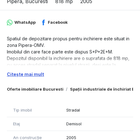
Pipera, Bucuresti
818 mp
2005
WhatsApp
Facebook
Spatiul de depozitare propus pentru inchiriere este situat in
zona Pipera-OMV.
Imobilul din care face parte este dispus S+P+2E+M.
Depozitul disponibil la inchiriere are o suprafata de 818 mp,
cu acces stradal separat la nivelul strazii, desi este la
subsolul cladirii.
Citește mai mult
Accesul la imobil este foarte facil, pentru autoturisme si tiruri,
Oferte imobiliare Bucuresti
Spații industriale de închiriat Bu
atat dinspre centrul si nordul orasului cat si dinspre Centura
Bucurestiului.
Tip imobil
Stradal
Etaj
Demisol
An construcție
2005