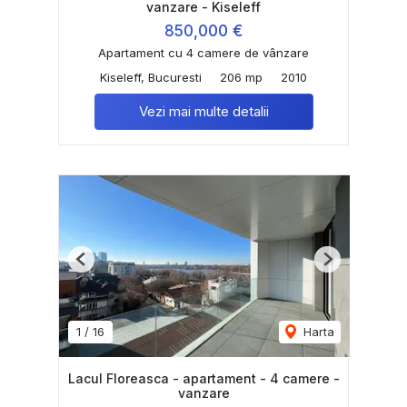
vanzare - Kiseleff
850,000 €
Apartament cu 4 camere de vânzare
Kiseleff, Bucuresti
206 mp
2010
Vezi mai multe detalii
Previous
Next
1
/
16
Harta
Lacul Floreasca - apartament - 4 camere -
vanzare