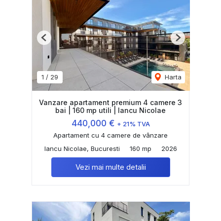
Previous
Next
1
/
29
Harta
Vanzare apartament premium 4 camere 3
bai | 160 mp utili | Iancu Nicolae
440,000 €
+ 21% TVA
Apartament cu 4 camere de vânzare
Iancu Nicolae, Bucuresti
160 mp
2026
Vezi mai multe detalii