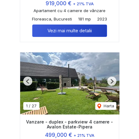
919,000 €
+ 21% TVA
Apartament cu 4 camere de vânzare
Floreasca, Bucuresti
181 mp
2023
Vezi mai multe detalii
Previous
Next
1
/
27
Harta
Vanzare - duplex - parkview 4 camere -
Avalon Estate-Pipera
499,000 €
+ 21% TVA