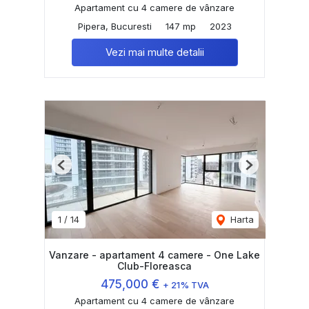
Apartament cu 4 camere de vânzare
Pipera, Bucuresti
147 mp
2023
Vezi mai multe detalii
Previous
Next
1
/
14
Harta
Vanzare - apartament 4 camere - One Lake
Club-Floreasca
475,000 €
+ 21% TVA
Apartament cu 4 camere de vânzare