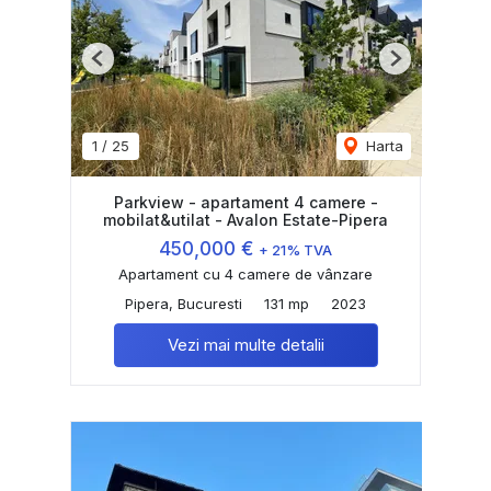
Previous
Next
1
/
25
Harta
Parkview - apartament 4 camere -
mobilat&utilat - Avalon Estate-Pipera
450,000 €
+ 21% TVA
Apartament cu 4 camere de vânzare
Pipera, Bucuresti
131 mp
2023
Vezi mai multe detalii