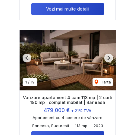
Vezi mai multe detalii
Previous
Next
1
/
19
Harta
Vanzare apartament 4 cam 113 mp | 2 curti
180 mp | complet mobilat | Baneasa
479,000 €
+ 21% TVA
Apartament cu 4 camere de vânzare
Baneasa, Bucuresti
113 mp
2023