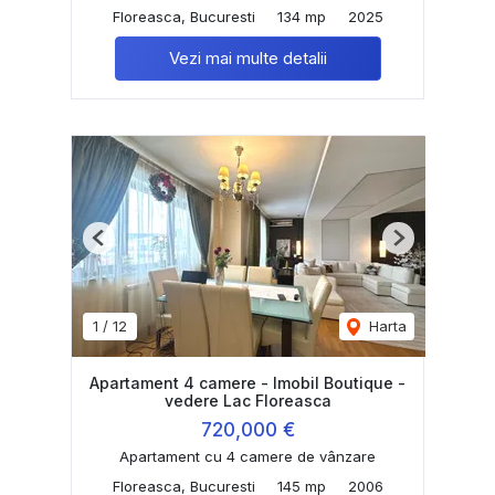
Floreasca, Bucuresti
134 mp
2025
Vezi mai multe detalii
Previous
Next
1
/
12
Harta
Apartament 4 camere - Imobil Boutique -
vedere Lac Floreasca
720,000 €
Apartament cu 4 camere de vânzare
Floreasca, Bucuresti
145 mp
2006