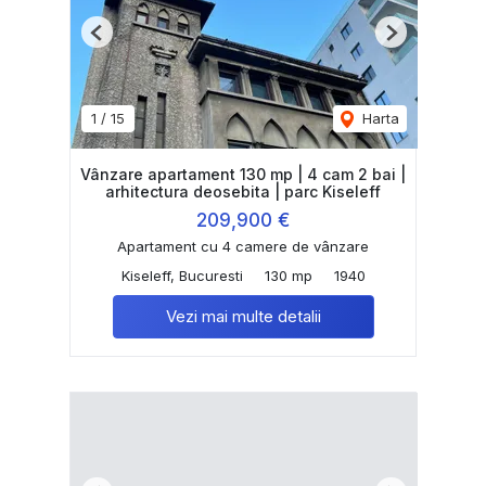
Previous
Next
1
/
15
Harta
Vânzare apartament 130 mp | 4 cam 2 bai |
arhitectura deosebita | parc Kiseleff
209,900 €
Apartament cu 4 camere de vânzare
Kiseleff, Bucuresti
130 mp
1940
Vezi mai multe detalii