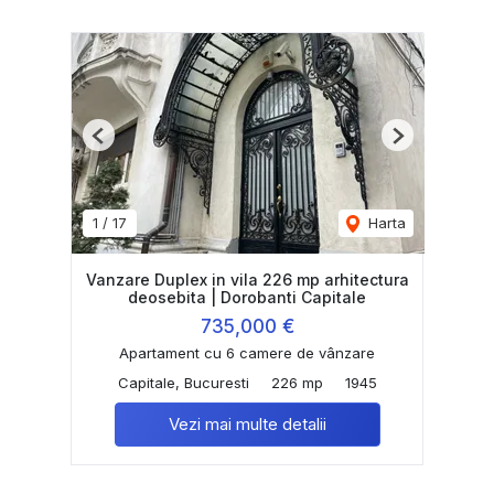
Previous
Next
1
/
17
Harta
Vanzare Duplex in vila 226 mp arhitectura
deosebita | Dorobanti Capitale
735,000 €
Apartament cu 6 camere de vânzare
Capitale, Bucuresti
226 mp
1945
Vezi mai multe detalii