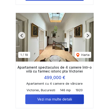
Previous
Next
1
/
19
Harta
Apartament spectaculos de 4 camere într-o
vilă cu farmec istoric pta Victoriei
499,000 €
Apartament cu 4 camere de vânzare
Victoriei, Bucuresti
146 mp
1920
Vezi mai multe detalii