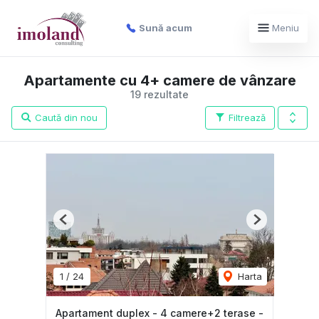
Sună acum
Meniu
Apartamente cu 4+ camere de vânzare
19 rezultate
Caută din nou
Filtrează
Previous
Next
1
/
24
Harta
Apartament duplex - 4 camere+2 terase -