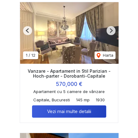
Previous
Next
1
/
12
Harta
Vanzare - Apartament in Stil Parizian -
Hoch-parter - Dorobanti-Capitale
570,000 €
Apartament cu 5 camere de vânzare
Capitale, Bucuresti
145 mp
1930
Vezi mai multe detalii