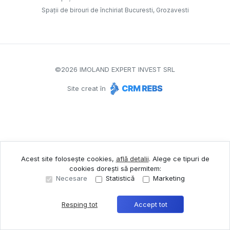
Spații de birouri de închiriat Bucuresti, Grozavesti
©
2026
IMOLAND EXPERT INVEST SRL
Site creat în
Acest site folosește cookies,
află detalii
.
Alege ce tipuri de
cookies dorești să permitem:
Necesare
Statistică
Marketing
Resping tot
Accept tot
Sună acum
Solicită vizionare