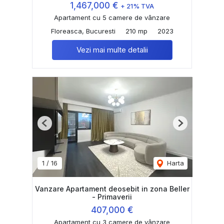
1,467,000 €
+ 21% TVA
Apartament cu 5 camere de vânzare
Floreasca, Bucuresti
210 mp
2023
Vezi mai multe detalii
Previous
Next
1
/
16
Harta
Vanzare Apartament deosebit in zona Beller
- Primaverii
407,000 €
Apartament cu 3 camere de vânzare