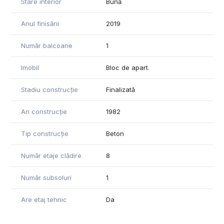
Stare interior
Bună
Anul finisării
2019
Număr balcoane
1
Imobil
Bloc de apart.
Stadiu construcție
Finalizată
An construcție
1982
Tip construcție
Beton
Număr etaje clădire
8
Număr subsoluri
1
Are etaj tehnic
Da