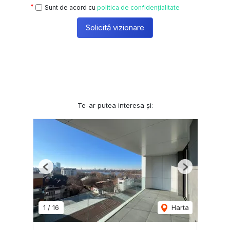
Sunt de acord cu
politica de confidențialitate
Solicită vizionare
Te-ar putea interesa și:
Previous
Next
1
/
16
Harta