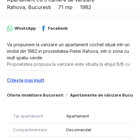
Rahova, Bucuresti
71 mp
1982
WhatsApp
Facebook
Va propunem la vanzare un apartament cochet situat intr-un
imobil din 1982 in proximitatea Pietei Rahova, intr-o zona cu
mult spatiu verde.
Proprietatea propusa la vanzare este situata la etajul 8/8 cu
etaj tehnic deasupra.
Apartamentul are o suprafata utila de 71 mp cu un balcon de
Citește mai mult
4 mp cu dublu acces, atat din bucatarie, cat si din zona de
living.
Oferte imobiliare Bucuresti
Apartamente de vânzare Bucures
Proprietatea este decomandata, beneficiind de un hol unde
se afla o camara si o debara (poate fi transformata in baie),
de un grup sanitar si de o baie cu aerisire naturala.
Tip apartament
Apartament
Apartamentul a fost renovat partial in urma cu cativa ani,
instalatia electrica fiind inlocuita, parchetul este nou, si
Compartimentare
Decomandat
mobilierul deasemeni este nou. Un mare plus al
apartamentului este centrala proprie. Exista jaluze exterioare