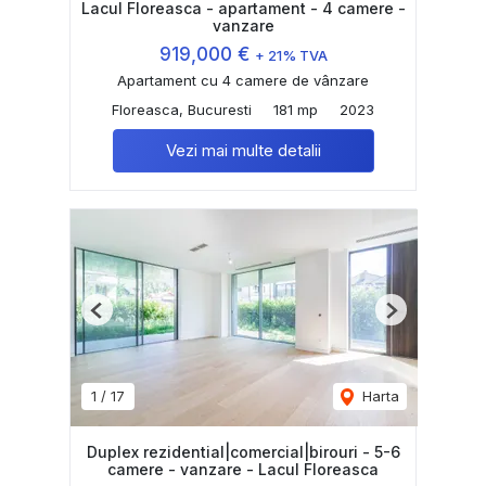
Lacul Floreasca - apartament - 4 camere -
vanzare
919,000 €
+ 21% TVA
Apartament cu 4 camere de vânzare
Floreasca, Bucuresti
181 mp
2023
Vezi mai multe detalii
Previous
Next
1
/
17
Harta
Duplex rezidential|comercial|birouri - 5-6
camere - vanzare - Lacul Floreasca