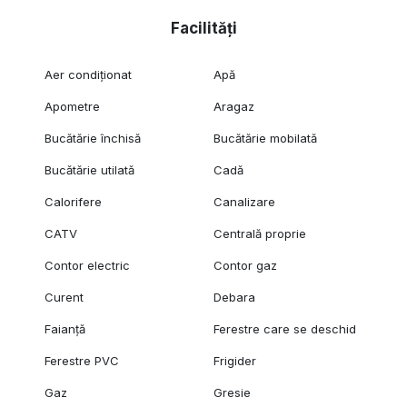
Facilități
Aer condiționat
Apă
Apometre
Aragaz
Bucătărie închisă
Bucătărie mobilată
Bucătărie utilată
Cadă
Calorifere
Canalizare
CATV
Centrală proprie
Contor electric
Contor gaz
Curent
Debara
Faianță
Ferestre care se deschid
Ferestre PVC
Frigider
Gaz
Gresie