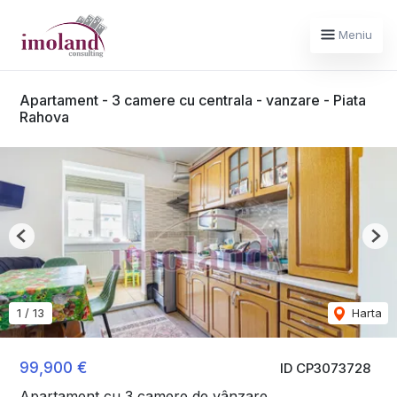
Meniu
Apartament - 3 camere cu centrala - vanzare - Piata
Rahova
Previous
Nex
1
/
13
Harta
99,900 €
ID CP3073728
Apartament cu 3 camere de vânzare