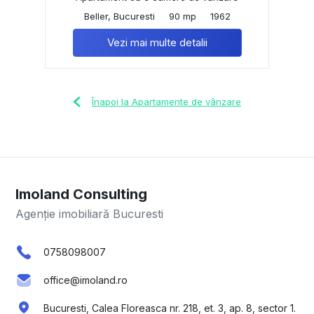
Beller, Bucuresti
90 mp
1962
Vezi mai multe detalii
Înapoi la Apartamente de vânzare
Imoland Consulting
Agenție imobiliară Bucuresti
0758098007
office@imoland.ro
Bucuresti, Calea Floreasca nr. 218, et. 3, ap. 8, sector 1.