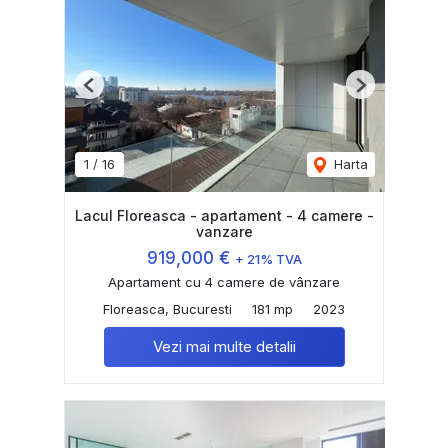
Previous
Next
1
/
16
Harta
Lacul Floreasca - apartament - 4 camere -
vanzare
919,000 €
+ 21% TVA
Apartament cu 4 camere de vânzare
Floreasca, Bucuresti
181 mp
2023
Vezi mai multe detalii