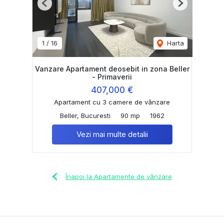
Previous
Next
1
/
16
Harta
Vanzare Apartament deosebit in zona Beller
- Primaverii
407,000 €
Apartament cu 3 camere de vânzare
Beller, Bucuresti
90 mp
1962
Vezi mai multe detalii
Înapoi la Apartamente de vânzare