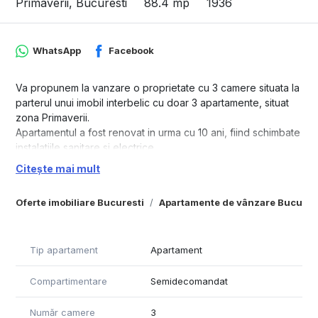
Primaverii, Bucuresti
88.4 mp
1936
WhatsApp
Facebook
Va propunem la vanzare o proprietate cu 3 camere situata la
parterul unui imobil interbelic cu doar 3 apartamente, situat
zona Primaverii.
Apartamentul a fost renovat in urma cu 10 ani, fiind schimbate
instalatiile sanitare si electrice.
Proprietatea are o suprafata utila de 88mp la care se mai
Citește mai mult
adauga 2 boxe situate la demisol.
Compartimentarea este una functionala, apartamentul
Oferte imobiliare Bucuresti
Apartamente de vânzare Bucures
beneficiind de un living luminos si spatios, 2 dormitoare, 2 bai
si o bucatarie ampla si separata cu acces si la scara de
serviciu a imobilului.
Tip apartament
Apartament
O proprietate deosebita care prin reamenajare poate deveni
un camin cochet, cu multa lumina naturala pe una dintre cele
Compartimentare
Semidecomandat
mai frumoase strazi ale cartierului Primaverii.
Număr camere
3