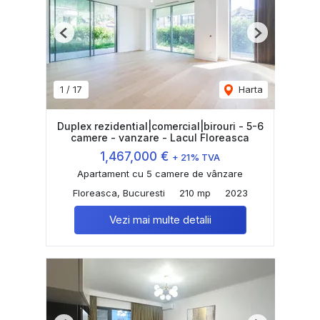
Previous
Next
1
/
17
Harta
Duplex rezidential|comercial|birouri - 5-6
camere - vanzare - Lacul Floreasca
1,467,000 €
+ 21% TVA
Apartament cu 5 camere de vânzare
Floreasca, Bucuresti
210 mp
2023
Vezi mai multe detalii