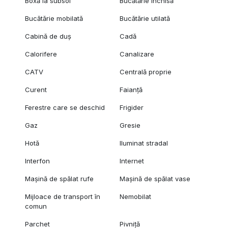
Boxă la subsol
Bucătărie închisă
Bucătărie mobilată
Bucătărie utilată
Cabină de duș
Cadă
Calorifere
Canalizare
CATV
Centrală proprie
Curent
Faianță
Ferestre care se deschid
Frigider
Gaz
Gresie
Hotă
Iluminat stradal
Interfon
Internet
Mașină de spălat rufe
Mașină de spălat vase
Mijloace de transport în
Nemobilat
comun
Parchet
Pivniță