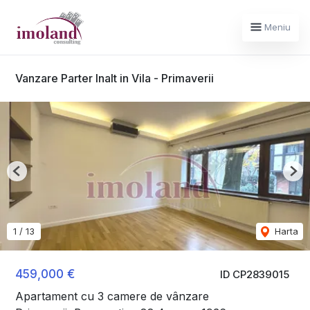
Meniu
Vanzare Parter Inalt in Vila - Primaverii
Previous
Nex
1
/
13
Harta
459,000 €
ID CP2839015
Apartament cu 3 camere de vânzare