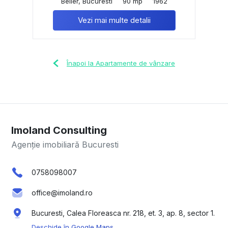
Beller, Bucuresti
90 mp
1962
Vezi mai multe detalii
Înapoi la Apartamente de vânzare
Imoland Consulting
Agenție imobiliară Bucuresti
0758098007
office@imoland.ro
Bucuresti, Calea Floreasca nr. 218, et. 3, ap. 8, sector 1.
Deschide în Google Maps