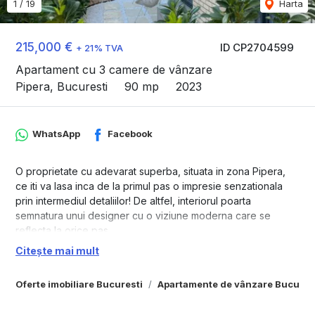
1
/
19
Harta
215,000 €
ID CP2704599
+ 21% TVA
Apartament cu 3 camere de vânzare
Pipera, Bucuresti
90 mp
2023
WhatsApp
Facebook
O proprietate cu adevarat superba, situata in zona Pipera,
ce iti va lasa inca de la primul pas o impresie senzationala
prin intermediul detaliilor! De altfel, interiorul poarta
semnatura unui designer cu o viziune moderna care se
reflecta la orice pas.
Citește mai mult
Apartamentul cu 3 camere si o gradina/terasa amenajata are
o suprafata totala de 90 mp.
Oferte imobiliare Bucuresti
Apartamente de vânzare Bucures
Configurarea ingenioasa a zonei de zi, o combinatie de
relaxare si energie, este datorata nu doar luminozitatii, dar si