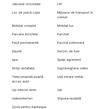
Jaluzele orizontale
Lift
Loc de joacă copii
Mijloace de transport în
comun
Mobilat complet
Mobilat lux
Parcare biciclete
Parchet
Pază permanentă
Piscină exterioară
Saună
Senzor de fum
Spa
Spații agrement
Străzi asfaltate
Supraveghere video
Telecomandă poartă
Ușă intrare metal
acces auto
Uși interior lemn
Var
Videointerfon
Vopsea lavabilă
Zonă pentru barbeque