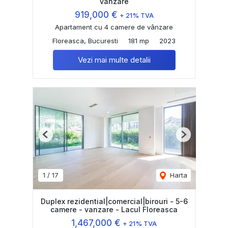
vanzare
919,000 €
+ 21% TVA
Apartament cu 4 camere de vânzare
Floreasca, Bucuresti
181 mp
2023
Vezi mai multe detalii
Previous
Next
1
/
17
Harta
Duplex rezidential|comercial|birouri - 5-6
camere - vanzare - Lacul Floreasca
1,467,000 €
+ 21% TVA