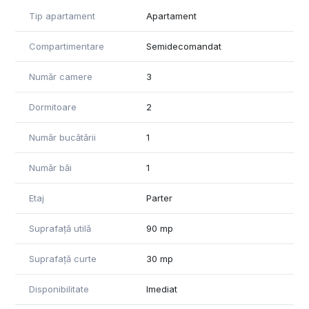
amestecului de elemente si nuante naturale, ce accentueaza
Tip apartament
Apartament
confortul. Acest spatiu complet mobilat si utilat cuprinde
livingul, diningul si bucataria, cu acces spre gradina.
Compartimentare
Semidecomandat
In ceea ce priveste cele doua dormitoarele si baia cu cada,
totul este despre simplitate, eficienta si sentimentul de
Număr camere
3
familiar.
Dormitoare
2
Proprietatea dispune de mobilier Natuzzi si Rovere,
electrocasnice din gama superioara, parchet din lemn
Număr bucătării
1
natural, triplustratificat cu tehnologie Aqua Guard cu 6 straturi
si incalzire in pardoseala, ferestre din aluminiu – Schuco – de
2,25 m inaltime (din 2,80 a camerelor), dispozitiv de
Număr băi
1
setare/reglare temperatura ambientala, aer conditionat,
videointerfon cu acces la exteriorul blocului si parcare.
Etaj
Parter
Apartamentul se vinde mobilat si utilat, ca in imagini, la pretul
Suprafață utilă
90 mp
de 215.000 Euro+TVA.
Separat se poate achizitiona 1 loc de parcare, la pretul de
Suprafață curte
30 mp
20.000 Euro + TVA.
Disponibilitate
Imediat
In prezent, proprietatea este inchiriata si produce venituri,
astfel ca poate fi ideala si pentru cei care doresc o investitie