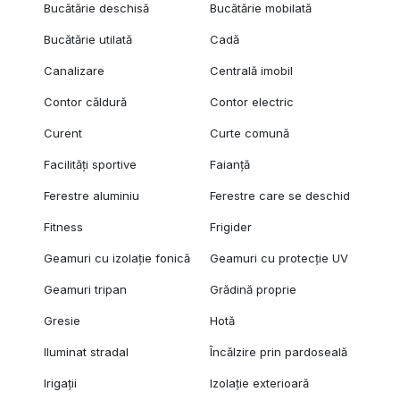
Bucătărie deschisă
Bucătărie mobilată
Bucătărie utilată
Cadă
Canalizare
Centrală imobil
Contor căldură
Contor electric
Curent
Curte comună
Facilități sportive
Faianță
Ferestre aluminiu
Ferestre care se deschid
Fitness
Frigider
Geamuri cu izolație fonică
Geamuri cu protecție UV
Geamuri tripan
Grădină proprie
Gresie
Hotă
Iluminat stradal
Încălzire prin pardoseală
Irigații
Izolație exterioară