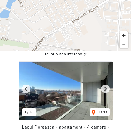
Te-ar putea interesa și:
Previous
Next
1
/
16
Harta
Lacul Floreasca - apartament - 4 camere -