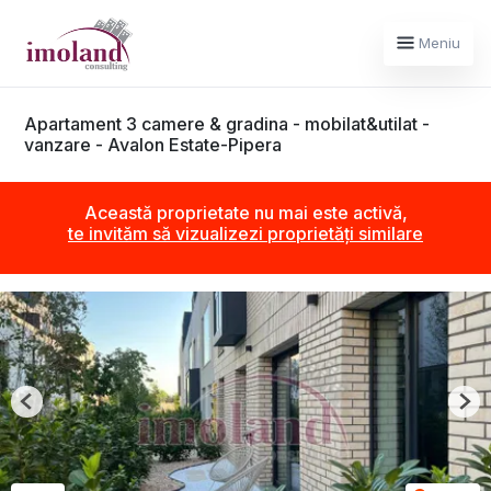
Meniu
Apartament 3 camere & gradina - mobilat&utilat -
vanzare - Avalon Estate-Pipera
Această proprietate nu mai este activă,
te invităm să vizualizezi proprietăți similare
Previous
Nex