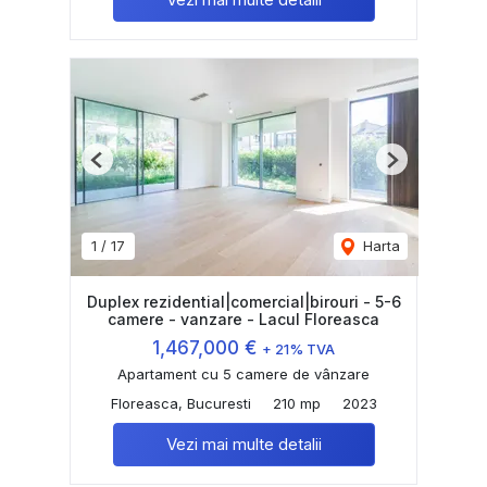
Previous
Next
1
/
17
Harta
Duplex rezidential|comercial|birouri - 5-6
camere - vanzare - Lacul Floreasca
1,467,000 €
+ 21% TVA
Apartament cu 5 camere de vânzare
Floreasca, Bucuresti
210 mp
2023
Vezi mai multe detalii