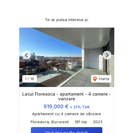
Te-ar putea interesa și:
Previous
Next
1
/
16
Harta
Lacul Floreasca - apartament - 4 camere -
vanzare
919,000 €
+ 21% TVA
Apartament cu 4 camere de vânzare
Floreasca, Bucuresti
181 mp
2023
Vezi mai multe detalii