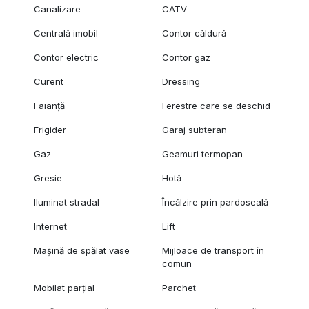
Canalizare
CATV
Centrală imobil
Contor căldură
Contor electric
Contor gaz
Curent
Dressing
Faianță
Ferestre care se deschid
Frigider
Garaj subteran
Gaz
Geamuri termopan
Gresie
Hotă
Iluminat stradal
Încălzire prin pardoseală
Internet
Lift
Mașină de spălat vase
Mijloace de transport în
comun
Mobilat parțial
Parchet