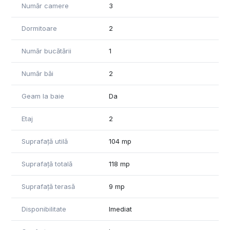
Număr camere
3
Dormitoare
2
Număr bucătării
1
Număr băi
2
Geam la baie
Da
Etaj
2
Suprafață utilă
104 mp
Suprafață totală
118 mp
Suprafață terasă
9 mp
Disponibilitate
Imediat