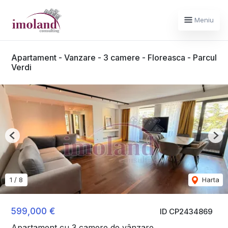
Meniu
Apartament - Vanzare - 3 camere - Floreasca - Parcul
Verdi
Previous
Nex
1
/
8
Harta
599,000 €
ID CP2434869
Apartament cu 3 camere de vânzare