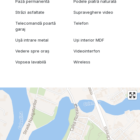
Pază permanentă
Podele piatră naturală
Străzi asfaltate
Supraveghere video
Telecomandă poartă
Telefon
garaj
Ușă intrare metal
Uși interior MDF
Vedere spre oraș
Videointerfon
Vopsea lavabilă
Wireless