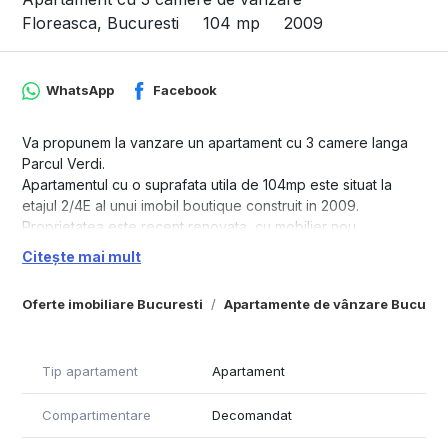
Floreasca, Bucuresti
104 mp
2009
WhatsApp
Facebook
Va propunem la vanzare un apartament cu 3 camere langa
Parcul Verdi.
Apartamentul cu o suprafata utila de 104mp este situat la
etajul 2/4E al unui imobil boutique construit in 2009.
Proprietatea este recent renovata, cu mobilier nou.
Ideal pentru rezidenta, imobilul fiind situat intr-o zona
Citește mai mult
rezidentiala frumoasa, foarte aproape de parcul Verdi.
Disponibil la vanzare cu un loc de parcare in garajul
Oferte imobiliare Bucuresti
Apartamente de vânzare Bucures
subteran.
Imobil cu doar cateva apartamente, cu paza si supraveghere
permanenta.
Tip apartament
Apartament
Compartimentare
Decomandat