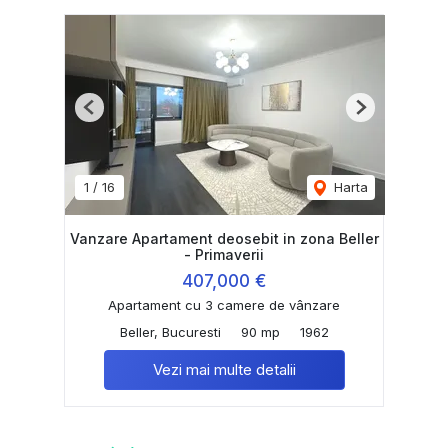
Previous
Next
1
/
16
Harta
Vanzare Apartament deosebit in zona Beller
- Primaverii
407,000 €
Apartament cu 3 camere de vânzare
Beller, Bucuresti
90 mp
1962
Vezi mai multe detalii