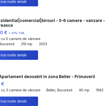
 mai multe detalii
zidential|comercial|birouri - 5-6 camere - vanzare -
oreasca
00 €
+ 21% TVA
 cu 5 camere de vânzare
Bucuresti
210 mp
2023
 mai multe detalii
partament deosebit in zona Beller - Primaverii
 €
 cu 3 camere de vânzare
Beller, Bucuresti
90 mp
1962
 mai multe detalii