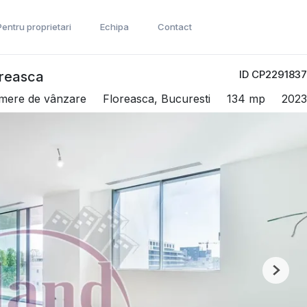
Pentru proprietari
Echipa
Contact
ID CP2291837
oreasca
mere de vânzare
Floreasca, Bucuresti
134 mp
2023
Next