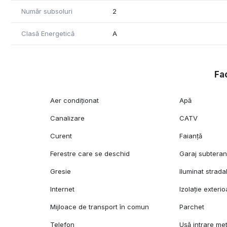
Număr subsoluri
2
Clasă Energetică
A
Fac
Aer condiționat
Apă
Canalizare
CATV
Curent
Faianță
Ferestre care se deschid
Garaj subtera
Gresie
Iluminat strada
Internet
Izolație exterio
Mijloace de transport în comun
Parchet
Telefon
Ușă intrare met