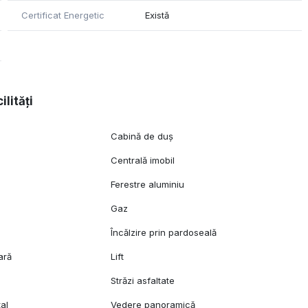
Certificat Energetic
Există
ilități
Cabină de duș
Centrală imobil
Ferestre aluminiu
n
Gaz
l
Încălzire prin pardoseală
ară
Lift
Străzi asfaltate
al
Vedere panoramică