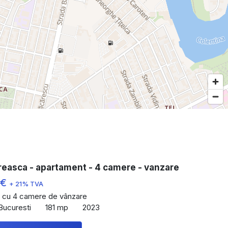
reasca - apartament - 4 camere - vanzare
 €
+ 21% TVA
 cu 4 camere de vânzare
Bucuresti
181 mp
2023