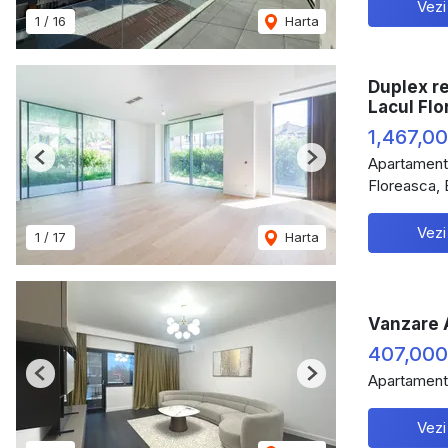
Vezi
1
/
16
Harta
Duplex re
Lacul Fl
1,467,0
Apartament
Previous
Next
Floreasca, 
Vezi
1
/
17
Harta
Vanzare A
407,000
Apartament
Previous
Next
Vezi