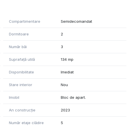
ari si o panorama superba.
alizarea exceptionala cat si prin executie si calitate avand
Compartimentare
Semidecomandat
Dormitoare
2
Număr băi
3
Suprafață utilă
134 mp
bloane si jaluzele, securitate, electricitate / alimentare,
Disponibilitate
Imediat
Stare interior
Nou
Imobil
Bloc de apart.
An construcție
2023
Număr etaje clădire
5