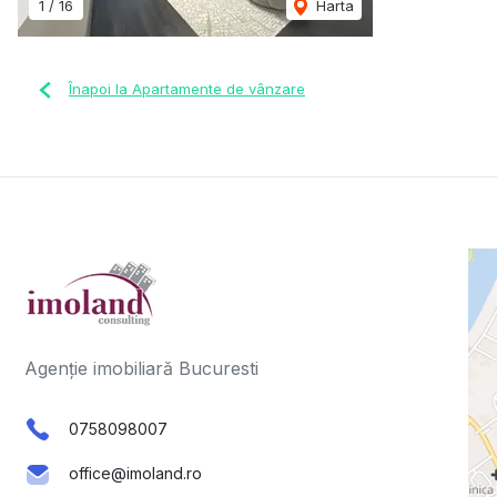
1
/
16
Harta
Înapoi la Apartamente de vânzare
Agenție imobiliară Bucuresti
0758098007
office@imoland.ro