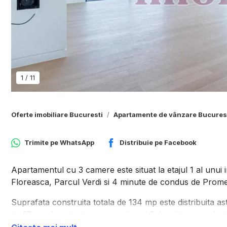
1
/
11
Oferte imobiliare Bucuresti
Apartamente de vânzare Bucures
Trimite pe
WhatsApp
Distribuie pe
Facebook
Apartamentul cu 3 camere este situat la etajul 1 al unui 
Floreasca, Parcul Verdi si 4 minute de condus de Prom
Suprafata construita totala de 134 mp este distribuita ast
de 17 mp, bucatarie, grup sanitar si 2 dormitoare cu bai 