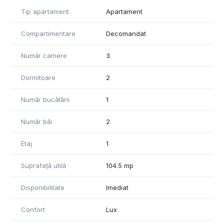
• 2 balcoane: 8 mp si 9 mp
Tip apartament
Apartament
Facilități:
• Bloc nou, finalizat în vara 2025
Compartimentare
Decomandat
• Încălzire centralizată a imobilului, prin calorifere
• Posibilitate de parcare liberă pe stradă
Număr camere
3
Localizare: Kaufland Barbu Vacarescu - Tei.
Dormitoare
2
* Apartamentul se poate mobila complet, la cerere - in acest
caz, chiria va fi 1500 euro/luna.
Număr bucătării
1
Număr băi
2
Etaj
1
Suprafață utilă
104.5 mp
Disponibilitate
Imediat
Confort
Lux