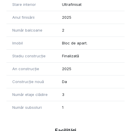
Stare interior
Ultrafinisat
Anul finisării
2025
Număr balcoane
2
Imobil
Bloc de apart.
Stadiu construcție
Finalizată
An construcție
2025
Construcție nouă
Da
Număr etaje clădire
3
Număr subsoluri
1
Facilități