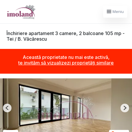
Meniu
Închiriere apartament 3 camere, 2 balcoane 105 mp -
Tei / B. Văcărescu
Această proprietate nu mai este activă,
te invităm să vizualizezi proprietăți similare
Previous
Nex