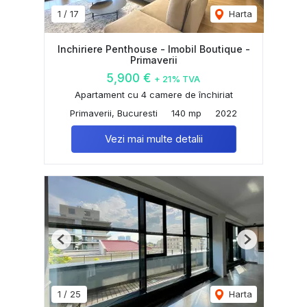
1
/
17
Harta
Inchiriere Penthouse - Imobil Boutique -
Primaverii
5,900 €
+ 21% TVA
Apartament cu 4 camere de închiriat
Primaverii, Bucuresti
140 mp
2022
Vezi mai multe detalii
Previous
Next
1
/
25
Harta