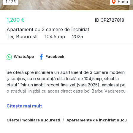
1
/
25
Harta
1,200 €
ID CP2727818
Apartament cu 3 camere de închiriat
Tei, Bucuresti
104.5 mp
2025
WhatsApp
Facebook
Se oferă spre închiriere un apartament de 3 camere modern
și spațios, cu o suprafață utila totală de 104,5 mp, situat la
etajul 1 într-un imobil recent finalizat (vara 2025), amplasat pe
o străduță liniștită cu acces direct către bd. Barbu Văcărescu.
Compartimentare:
Citește mai mult
• Living generos cu bucătărie deschisă + spațiu închis
depozitare 2 mp (cămară)
Oferte imobiliare Bucuresti
Apartamente de închiriat Bucures
• 2 dormitoare
• 2 băi (una matrimonială, una de serviciu)