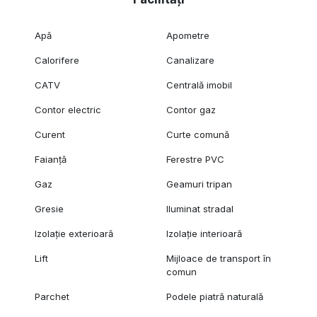
Apă
Apometre
Calorifere
Canalizare
CATV
Centrală imobil
Contor electric
Contor gaz
Curent
Curte comună
Faianță
Ferestre PVC
Gaz
Geamuri tripan
Gresie
Iluminat stradal
Izolație exterioară
Izolație interioară
Lift
Mijloace de transport în
comun
Parchet
Podele piatră naturală