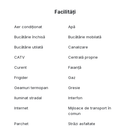
Facilități
Aer condiționat
Apă
Bucătărie închisă
Bucătărie mobilată
Bucătărie utilată
Canalizare
CATV
Centrală proprie
Curent
Faianță
Frigider
Gaz
Geamuri termopan
Gresie
Iluminat stradal
Interfon
Internet
Mijloace de transport în
comun
Parchet
Străzi asfaltate