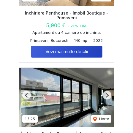
Inchiriere Penthouse - Imobil Boutique -
Primaverii
5,900 €
+ 21% TVA
Apartament cu 4 camere de închiriat
Primaverii, Bucuresti
140 mp
2022
Vezi mai multe detalii
Previous
Next
1
/
25
Harta