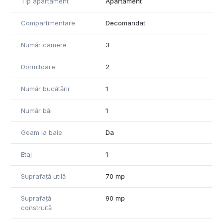
Tip apartament
Apartament
Compartimentare
Decomandat
Număr camere
3
Dormitoare
2
Număr bucătării
1
Număr băi
1
Geam la baie
Da
Etaj
1
Suprafață utilă
70 mp
Suprafață
90 mp
construită