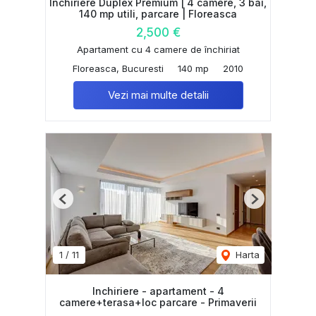
Închiriere Duplex Premium | 4 camere, 3 bai,
140 mp utili, parcare | Floreasca
2,500 €
Apartament cu 4 camere de închiriat
Floreasca, Bucuresti
140 mp
2010
Vezi mai multe detalii
Previous
Next
1
/
11
Harta
Inchiriere - apartament - 4
camere+terasa+loc parcare - Primaverii