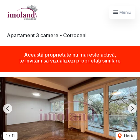
Meniu
Apartament 3 camere - Cotroceni
Această proprietate nu mai este activă,
te invităm să vizualizezi proprietăți similare
Previous
Nex
1
/
11
Harta