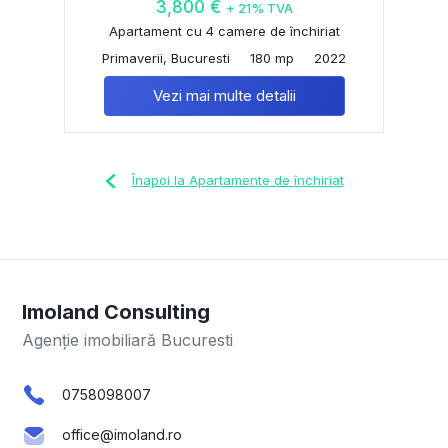
3,800 €
+ 21% TVA
Apartament cu 4 camere de închiriat
Primaverii, Bucuresti
180 mp
2022
Vezi mai multe detalii
Înapoi la Apartamente de închiriat
Imoland Consulting
Agenție imobiliară Bucuresti
0758098007
office@imoland.ro