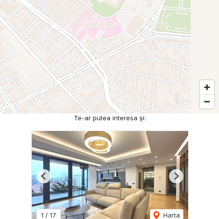
Te-ar putea interesa și:
Previous
Next
1
/
17
Harta