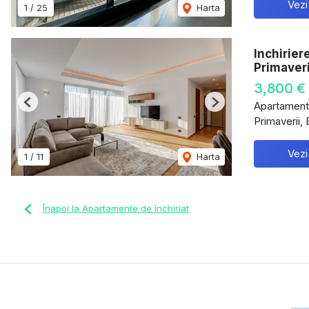
Vezi
1
/
25
Harta
Inchirier
Primaveri
3,800 €
Apartament 
Previous
Next
Primaverii, 
Vezi
1
/
11
Harta
Înapoi la Apartamente de închiriat