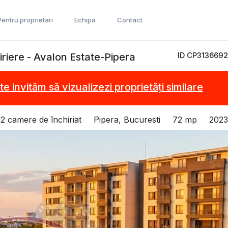
Pentru proprietari
Echipa
Contact
ID CP3136692
iriere - Avalon Estate-Pipera
te invităm să vizualizezi proprietăți similare
2 camere de închiriat
Pipera, Bucuresti
72 mp
2023