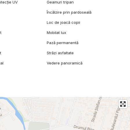
otecție UV
Geamuri tripan
l
Încălzire prin pardoseală
Loc de joacă copii
t
Mobilat lux
Pază permanentă
t
Străzi asfaltate
al
Vedere panoramică