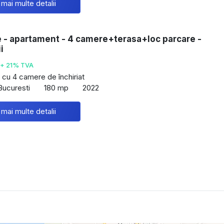
 mai multe detalii
e - apartament - 4 camere+terasa+loc parcare -
i
+ 21% TVA
cu 4 camere de închiriat
Bucuresti
180 mp
2022
 mai multe detalii