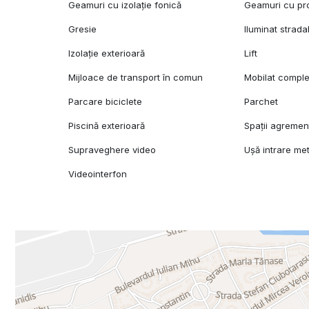
Geamuri cu izolație fonică
Geamuri cu pr
Gresie
Iluminat strada
Izolație exterioară
Lift
Mijloace de transport în comun
Mobilat comple
Parcare biciclete
Parchet
Piscină exterioară
Spații agremen
Supraveghere video
Ușă intrare met
Videointerfon