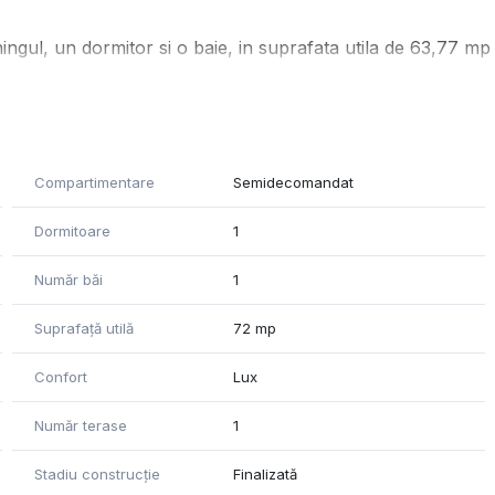
ingul, un dormitor si o baie, in suprafata utila de 63,77 mp
 poate inchiria contra cost cu 100 euro/luna.
calizat pe malul Lacului Pipera, cu acces facil dinspre
Compartimentare
Semidecomandat
s cu masina de Promenada Mall.
Dormitoare
1
Număr băi
1
Suprafață utilă
72 mp
Confort
Lux
Număr terase
1
Stadiu construcție
Finalizată