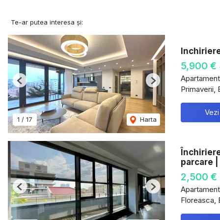
Te-ar putea interesa și:
Inchirier
5,900 €
Apartament 
Previous
Next
Primaverii, 
Vezi
1
/
17
Harta
Închirier
parcare |
2,500 €
Apartament 
Previous
Next
Floreasca, 