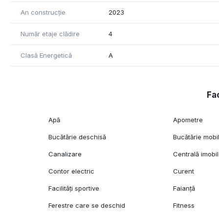
- paza permanenta, supraveghere video si control acce
An construcție
2023
Număr etaje clădire
4
Clasă Energetică
A
Fac
Apă
Apometre
Bucătărie deschisă
Bucătărie mobi
Canalizare
Centrală imobil
Contor electric
Curent
Facilități sportive
Faianță
Ferestre care se deschid
Fitness