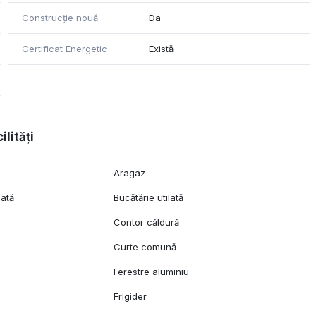
s.
Construcție nouă
Da
Certificat Energetic
Există
ilități
Aragaz
lată
Bucătărie utilată
Contor căldură
Curte comună
Ferestre aluminiu
Frigider