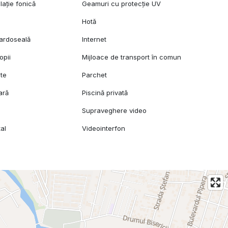
lație fonică
Geamuri cu protecție UV
Hotă
pardoseală
Internet
opii
Mijloace de transport în comun
ete
Parchet
ară
Piscină privată
Supraveghere video
al
Videointerfon