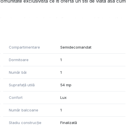
munitate exclusivistă ce iti oferta un stil de viata asa cum
rmitor, o baie si o logie de 8 mp, toate mobilate si utilate
iria contra cost cu 100 euro/luna.
cces facil dinspre Bulevardul Pipera, fiind situat la doar 7
Compartimentare
Semidecomandat
Dormitoare
1
re care:
Număr băi
1
Suprafață utilă
54 mp
Confort
Lux
Număr balcoane
1
Stadiu construcție
Finalizată