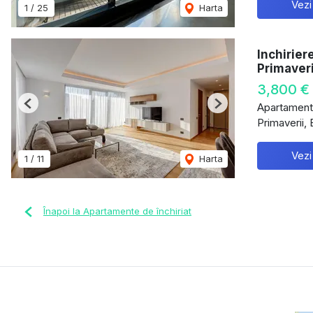
Vezi
1
/
25
Harta
Inchirier
Primaveri
3,800 €
Apartament 
Previous
Next
Primaverii, 
Vezi
1
/
11
Harta
Înapoi la Apartamente de închiriat