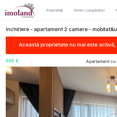
Proprietăți
Pentru cumpărători
Inchiriere - apartament 2 camere - mobilat&ut
Această proprietate nu mai este activă,
600 €
Apartament cu 