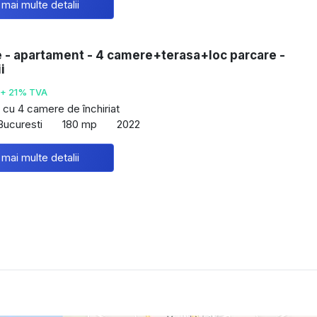
 mai multe detalii
e - apartament - 4 camere+terasa+loc parcare -
i
+ 21% TVA
cu 4 camere de închiriat
Bucuresti
180 mp
2022
 mai multe detalii