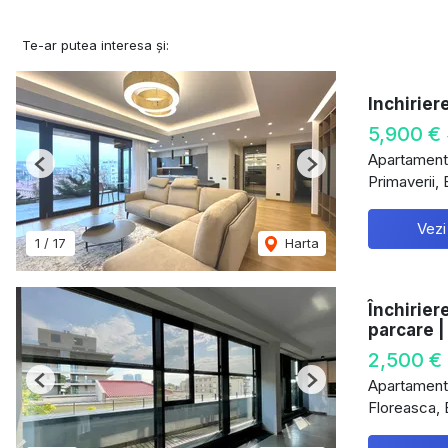
Te-ar putea interesa și:
Inchirier
5,900 €
Apartament 
Previous
Next
Primaverii, 
Vezi
1
/
17
Harta
Închirier
parcare |
2,500 €
Apartament 
Previous
Next
Floreasca, 