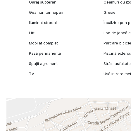
Garaj subteran
Geamuri cu izo
Geamuri termopan
Gresie
Iluminat stradal
Încălzire prin 
Lift
Loc de joacă c
Mobilat complet
Parcare bicicl
Pază permanentă
Piscină exterio
Spații agrement
Străzi asfaltate
TV
Ușă intrare met