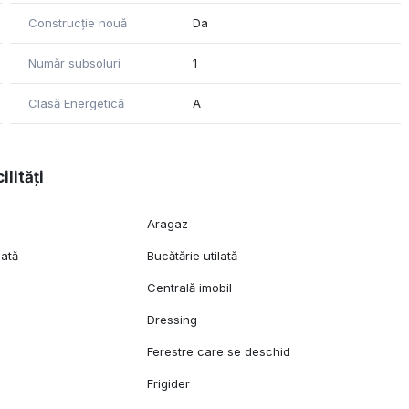
s.
Construcție nouă
Da
Număr subsoluri
1
Clasă Energetică
A
ilități
Aragaz
lată
Bucătărie utilată
Centrală imobil
Dressing
Ferestre care se deschid
Frigider